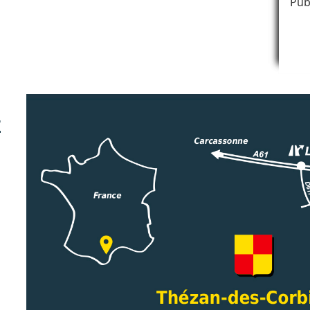
Pub
E