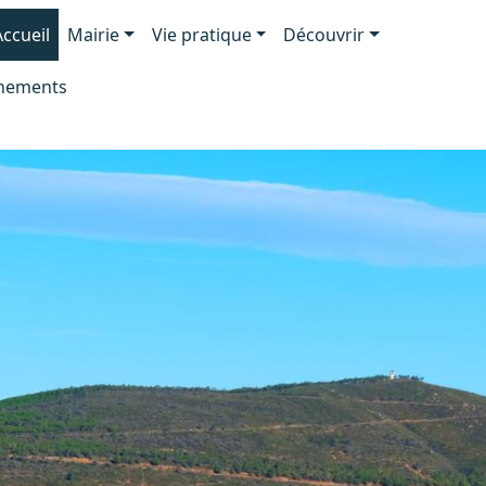
Aller au contenu principal
NAVIGATION PRINCIPALE
Accueil
Mairie
Vie pratique
Découvrir
nements